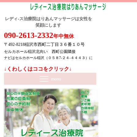
レディ-ス治療院はりあんマッサージは女性を
笑顔にします
090-2613-2332
年中無休
〒492-8218稲沢市西町二丁目３６番１０号
セルカホール稲沢北向い 西町公園隣接
ナビはセルカホール稲沢（０５８7-２４-４４４３）に
↓くわしくはココをクリック↓