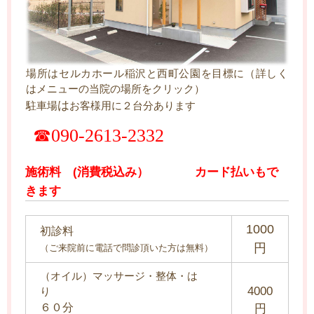
場所はセルカホール稲沢と西町公園を目標に（詳しく
はメニューの当院の場所をクリック）
は
駐車場
お客様用に２台分あります
☎090-2613-2332
施術料 (消費税込み） カード払いもで
きます
1000
初診料
円
（ご来院前に電話で問診頂いた方は無料）
（オイル）
マッサージ・整体・は
4000
り
６０分
円